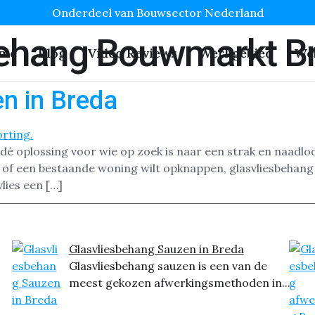
Onderdeel van Bouwsector Nederland
behang Bouwmarkt B
me
Blog
Video Reviews
Werkgebied
We
n in Breda
s dé oplossing voor wie op zoek is naar een strak en naadl
 of een bestaande woning wilt opknappen, glasvliesbehang
lies een […]
Glasvliesbehang Sauzen in Breda
Glasvliesbehang sauzen is een van de
meest gekozen afwerkingsmethoden in...