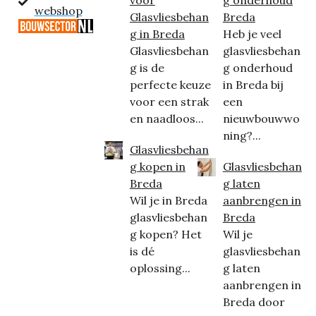
voor
g onderhoud
webshop
Glasvliesbehan
Breda
g in Breda
Heb je veel
Glasvliesbehan
glasvliesbehan
g is de
g onderhoud
perfecte keuze
in Breda bij
voor een strak
een
en naadloos...
nieuwbouwwo
ning?...
Glasvliesbehan
g kopen in
Glasvliesbehan
Breda
g laten
Wil je in Breda
aanbrengen in
glasvliesbehan
Breda
g kopen? Het
Wil je
is dé
glasvliesbehan
oplossing...
g laten
aanbrengen in
Breda door