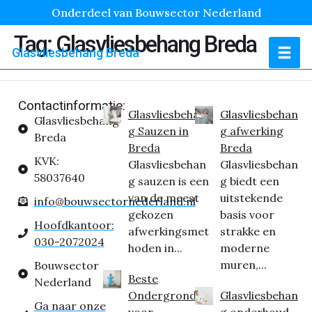
Onderdeel van Bouwsector Nederland
Tag:
Glasvliesbehang Breda
Glasvliesbehang Breda
Contactinformatie:
Glasvliesbehan
Glasvliesbehan
Glasvliesbehang
g Sauzen in
g afwerking
Breda
Breda
Breda
KVK:
Glasvliesbehan
Glasvliesbehan
58037640
g sauzen is een
g biedt een
van de meest
uitstekende
info@bouwsectornederland.nl
gekozen
basis voor
Hoofdkantoor:
afwerkingsmet
strakke en
030-2072024
hoden in...
moderne
muren,...
Bouwsector
Beste
Nederland
Ondergrond
Glasvliesbehan
Ga naar onze