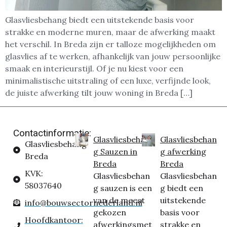
Glasvliesbehang biedt een uitstekende basis voor
strakke en moderne muren, maar de afwerking maakt
het verschil. In Breda zijn er talloze mogelijkheden om
glasvlies af te werken, afhankelijk van jouw persoonlijke
smaak en interieurstijl. Of je nu kiest voor een
minimalistische uitstraling of een luxe, verfijnde look,
de juiste afwerking tilt jouw woning in Breda […]
Contactinformatie:
Glasvliesbehan
Glasvliesbehan
Glasvliesbehang
g Sauzen in
g afwerking
Breda
Breda
Breda
KVK:
Glasvliesbehan
Glasvliesbehan
58037640
g sauzen is een
g biedt een
van de meest
uitstekende
info@bouwsectornederland.nl
gekozen
basis voor
Hoofdkantoor:
afwerkingsmet
strakke en