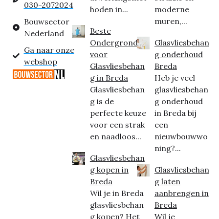
030-2072024
hoden in...
moderne
muren,...
Bouwsector
Beste
Nederland
Ondergrond
Glasvliesbehan
Ga naar onze
voor
g onderhoud
webshop
Glasvliesbehan
Breda
g in Breda
Heb je veel
Glasvliesbehan
glasvliesbehan
g is de
g onderhoud
perfecte keuze
in Breda bij
voor een strak
een
en naadloos...
nieuwbouwwo
ning?...
Glasvliesbehan
g kopen in
Glasvliesbehan
Breda
g laten
Wil je in Breda
aanbrengen in
glasvliesbehan
Breda
g kopen? Het
Wil je