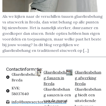
Als we kijken naar de verschillen tussen glasvliesbehang
vs stucwerk in Breda, dan wint behang op alle punten
bij nieuwbouw. Het is namelijk sterker, duurzamer en
goedkoper dan stucen. Beide opties hebben hun eigen
voordelen en toepassingen, maar welke past het beste
bij jouw woning? In dit blog vergelijken we
glasvliesbehang en traditioneel stucwerk op […]
Contactinformatie:
Glasvliesbehan
Glasvliesbehan
Glasvliesbehang
g Sauzen in
g afwerking
Breda
Breda
Breda
KVK:
Glasvliesbehan
Glasvliesbehan
58037640
g sauzen is een
g biedt een
van de meest
uitstekende
info@bouwsectornederland.nl