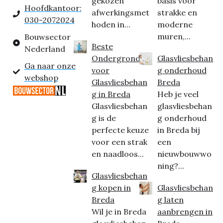
gekozen
basis voor
Hoofdkantoor:
afwerkingsmet
strakke en
030-2072024
hoden in...
moderne
muren,...
Bouwsector
Beste
Nederland
Ondergrond
Glasvliesbehan
Ga naar onze
voor
g onderhoud
webshop
Glasvliesbehan
Breda
g in Breda
Heb je veel
Glasvliesbehan
glasvliesbehan
g is de
g onderhoud
perfecte keuze
in Breda bij
voor een strak
een
en naadloos...
nieuwbouwwo
ning?...
Glasvliesbehan
g kopen in
Glasvliesbehan
Breda
g laten
Wil je in Breda
aanbrengen in