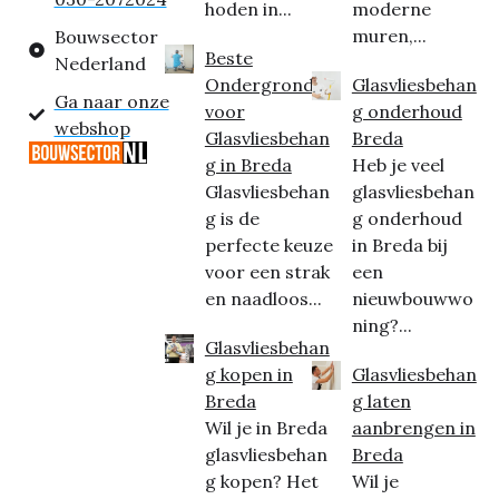
hoden in...
moderne
muren,...
Bouwsector
Beste
Nederland
Ondergrond
Glasvliesbehan
Ga naar onze
voor
g onderhoud
webshop
Glasvliesbehan
Breda
g in Breda
Heb je veel
Glasvliesbehan
glasvliesbehan
g is de
g onderhoud
perfecte keuze
in Breda bij
voor een strak
een
en naadloos...
nieuwbouwwo
ning?...
Glasvliesbehan
g kopen in
Glasvliesbehan
Breda
g laten
Wil je in Breda
aanbrengen in
glasvliesbehan
Breda
g kopen? Het
Wil je