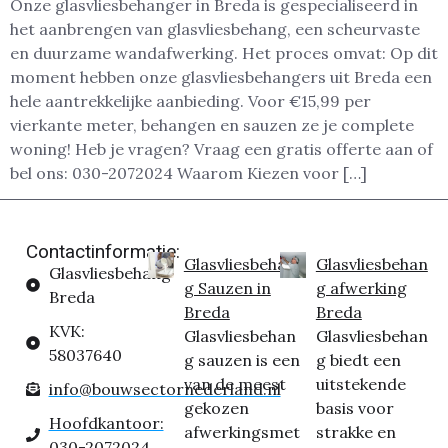
Onze glasvliesbehanger in Breda is gespecialiseerd in
het aanbrengen van glasvliesbehang, een scheurvaste
en duurzame wandafwerking. Het proces omvat: Op dit
moment hebben onze glasvliesbehangers uit Breda een
hele aantrekkelijke aanbieding. Voor €15,99 per
vierkante meter, behangen en sauzen ze je complete
woning! Heb je vragen? Vraag een gratis offerte aan of
bel ons: 030-2072024 Waarom Kiezen voor […]
Contactinformatie:
Glasvliesbehan
Glasvliesbehan
Glasvliesbehang
g Sauzen in
g afwerking
Breda
Breda
Breda
KVK:
Glasvliesbehan
Glasvliesbehan
58037640
g sauzen is een
g biedt een
van de meest
uitstekende
info@bouwsectornederland.nl
gekozen
basis voor
Hoofdkantoor:
afwerkingsmet
strakke en
030-2072024